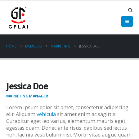
HOME
MEMBERS
MARKETING
JESSICA DOE
Jessica Doe
MARKETING MANAGER
Lorem ipsum dolor sit amet, consectetur adipiscing
elit. Aliquam
vehicula
sit amet enim ac sagittis.
Curabitur eget leo varius, elementum mauris eget,
egestas quam. Donec ante risus, dapibus sed lectus
non, lacinia vestibulum nisi. Morbi vitae augue quam.