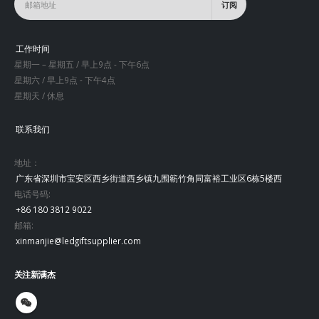
工作时间
星期一 – 星期五 / 早上9点 - 下午6点
星期六 / 早上9点 - 下午4点
星期天 / 休息
联系我们
地址：
广东省深圳市宝安区西乡街道西乡镇九围簕竹角同富裕工业区6栋5楼西
电话号码:
+86 180 3812 9022
邮箱:
xinmanjie@ledgiftsupplier.com
关注新满杰