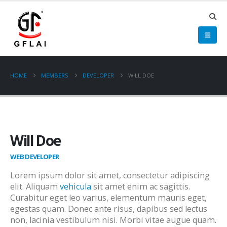
HOME
MEMBERS
DEVELOPER
WILL DOE
Will Doe
WEB DEVELOPER
Lorem ipsum dolor sit amet, consectetur adipiscing
elit. Aliquam
vehicula
sit amet enim ac sagittis.
Curabitur eget leo varius, elementum mauris eget,
egestas quam. Donec ante risus, dapibus sed lectus
non, lacinia vestibulum nisi. Morbi vitae augue quam.