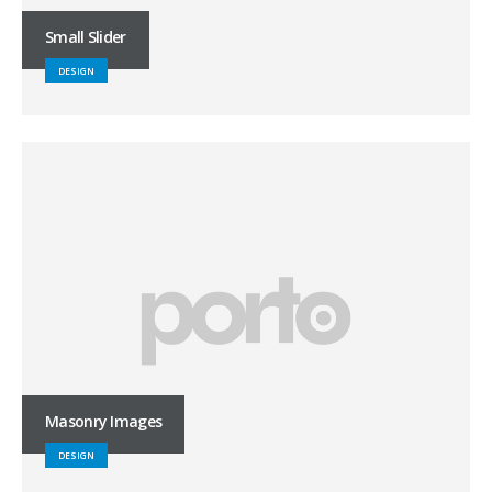
Small Slider
DESIGN
Masonry Images
DESIGN