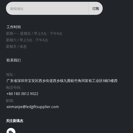
工作时间
星期一 – 星期五 / 早上9点 - 下午6点
星期六 / 早上9点 - 下午4点
星期天 / 休息
联系我们
地址：
广东省深圳市宝安区西乡街道西乡镇九围簕竹角同富裕工业区6栋5楼西
电话号码:
+86 180 3812 9022
邮箱:
xinmanjie@ledgiftsupplier.com
关注新满杰