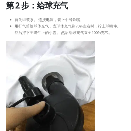
第 2 步：给球充气
首先组装泵。 连接电源，装上中号吹嘴。
用打气筒给球体充气，当球体充气到70%左右时，拧上球嘴件。
然后拧下主嘴件上的小盖。 然后给球充气直至100%充气。