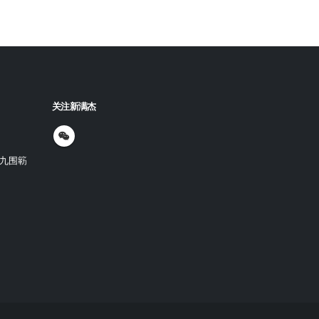
关注新满杰
九围簕