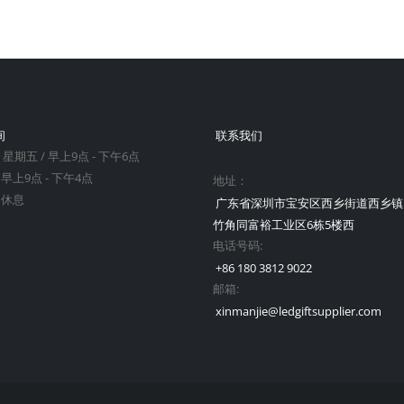
间
联系我们
 星期五 / 早上9点 - 下午6点
 早上9点 - 下午4点
地址：
 休息
广东省深圳市宝安区西乡街道西乡镇
竹角同富裕工业区6栋5楼西
电话号码:
+86 180 3812 9022
邮箱:
xinmanjie@ledgiftsupplier.com