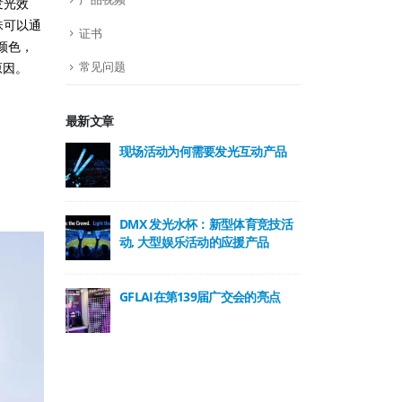
发光效
珠可以通
证书
颜色，
常见问题
原因。
最新文章
现场活动为何需要发光互动产品
2.
重新
DMX 发光水杯：新型体育竞技活
点控
动, 大型娱乐活动的应援产品
级活
GFLAI在第139届广交会的亮点
南瓜