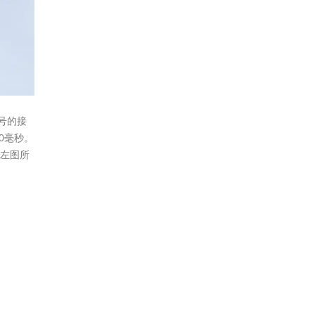
号的接
0毫秒。
如左图所